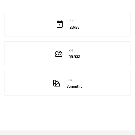
ANO
23/23
KM
38.933
COR
Vermelho