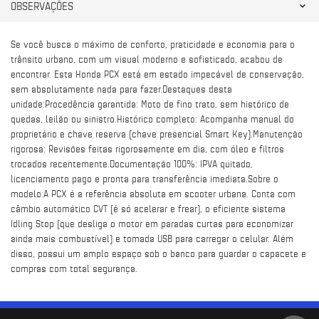
OBSERVAÇÕES
Se você busca o máximo de conforto, praticidade e economia para o
trânsito urbano, com um visual moderno e sofisticado, acabou de
encontrar. Esta Honda PCX está em estado impecável de conservação,
sem absolutamente nada para fazer.Destaques desta
unidade:Procedência garantida: Moto de fino trato, sem histórico de
quedas, leilão ou sinistro.Histórico completo: Acompanha manual do
proprietário e chave reserva (chave presencial Smart Key).Manutenção
rigorosa: Revisões feitas rigorosamente em dia, com óleo e filtros
trocados recentemente.Documentação 100%: IPVA quitado,
licenciamento pago e pronta para transferência imediata.Sobre o
modelo:A PCX é a referência absoluta em scooter urbana. Conta com
câmbio automático CVT (é só acelerar e frear), o eficiente sistema
Idling Stop (que desliga o motor em paradas curtas para economizar
ainda mais combustível) e tomada USB para carregar o celular. Além
disso, possui um amplo espaço sob o banco para guardar o capacete e
compras com total segurança.