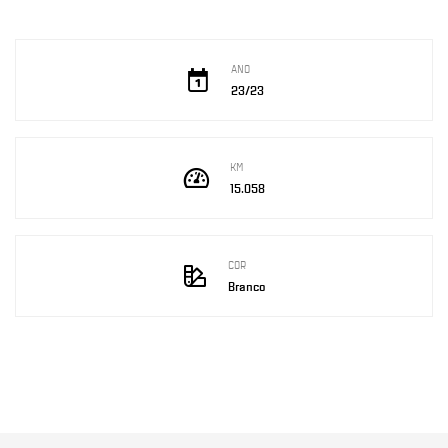
ANO
23/23
KM
15.058
COR
Branco